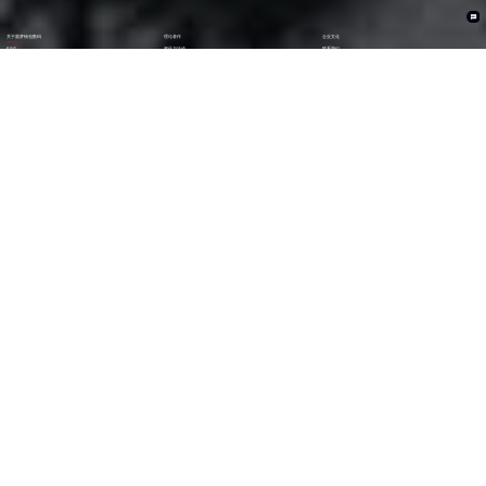
关于圆梦钱包数码
理论著作
企业文化
ESG
资讯与活动
联系我们
加入我们
1282
6000
+亿
+
全年营收 (2024)
员工数量
2600
30000
+
+
技术人员数量
渠道生态伙伴
300
123
+
第
位
技术生态伙伴
《财富》中国上市公司
500强(2023)
79
38
第
位
第
位
中国民营企业
《财富》最受赞赏
500强(2023)
中国公司
29
AA
第
位
级
福布斯中国
Wind ESG评级
数字经济100强