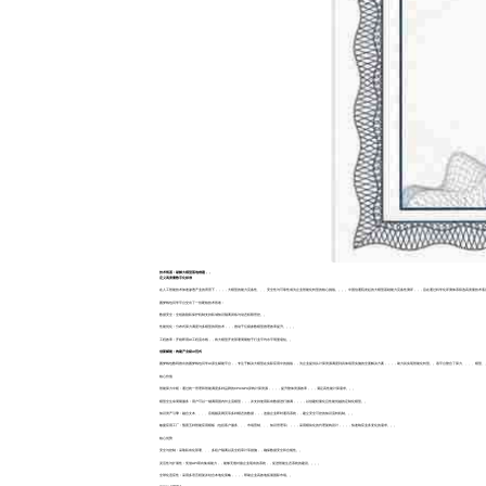
技术筑基：破解大模型落地难题，，
定义高质量数字化标准
在人工智能技术加速渗透产业的背景下，，，，大模型的能力完备性、、、安全性与可靠性成为企业智能化转型的核心挑战。。。。中国信通院发起的大模型基础能力完备性测评，，，旨在通过科学化评测体系筛选高质量技术底座，，
圆梦钱包问学平台交出了一份硬核技术答卷：
数据安全：全链路隐私保护机制支持私域知识隔离训练与动态权限管控。。
性能优化：分布式算力调度与多模型协同技术，，，推动千亿级参数模型推理效率提升。。。。
工程效率：开箱即用AI工程流水线，，将大模型开发部署周期较于行业平均水平明显缩短。。
创新赋能：构建产业级AI范式
圆梦钱包数码推出的圆梦钱包问学AI原生赋能平台，，专注于解决大模型在实际应用中的挑战，，为企业提供从计算资源调度到具体场景实施的全面解决方案，，，，助力其实现智能化转型。。该平台整合了算力、、、、模型、
核心价值
智能算力中枢：通过统一管理和智能调度多种品牌的CPU/GPU异构计算资源，，，，提升整体资源效率，，，满足高性能计算需求。。。
模型全生命周期服务：用户可以一键调用国内外主流模型，，，并支持使用私有数据进行微调，，，，以创建轻量化且性能优越的定制化模型。。
知识资产引擎：融合文本、、、、音视频及网页等多种模态的数据，，，连接企业即时通讯系统，，建立安全可控的知识流转机制。。。
敏捷应用工厂：预置五种智能应用模板（包括客户服务、、、市场营销、、、知识管理等），，，采用模块化的代理架构设计，，，，快速响应业务变化的需求。。。
核心优势
安全与控制：采取私有化部署、、、多租户隔离以及全程审计等措施，，确保数据安全和合规性。。
灵活性与扩展性：凭借API双向集成能力，，能够无缝对接企业现有的系统，，促进智能生态系统的建设。。。。
全球化适应性：采用多语言框架并结合本地化策略，，，，帮助企业高效地拓展国际市场。。