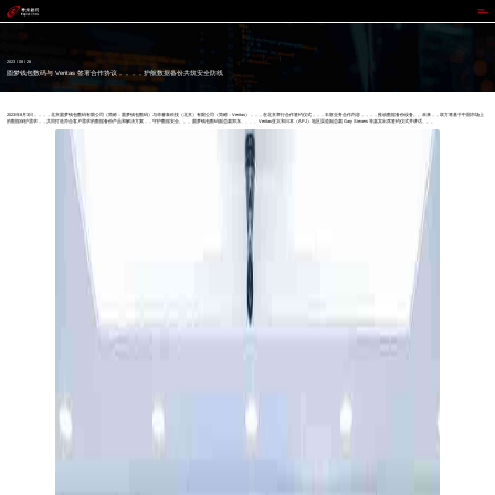
圆梦钱包
2023 / 08 / 28
圆梦钱包数码与 Veritas 签署合作协议，，，，护航数据备份共筑安全防线
2023年8月3日，，，，北京圆梦钱包数码有限公司（简称：圆梦钱包数码）与华睿泰科技（北京）有限公司（简称：Veritas），，，在北京举行合作签约仪式，，，丰富业务合作内容，，，，推动数据备份设备。。未来，，双方将基于中国市场上
的数据保护需求，，共同打造符合客户需求的数据备份产品和解决方案，，守护数据安全。。。圆梦钱包数码副总裁郑东、、、、Veritas亚太和日本（APJ）地区渠道副总裁 Gary Sievers 等嘉宾出席签约仪式并讲话。。。