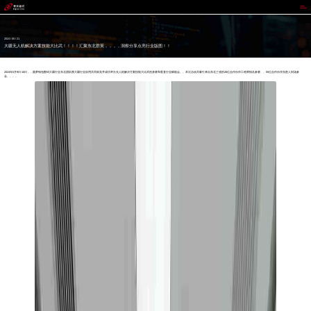
圆梦钱包
2024 / 05 / 21
大疆无人机解决方案技能大比武！！！！汇聚东北群英，，，，洞察分享点亮行业版图！！
2024年5月9日-10日，，圆梦钱包数码大疆行业东北团队携大疆行业应用共同策划并成功举办无人机解决方案技能大比武热身赛和垂直行业赋能会。。本次活动共吸引来自东北三省的26位合作伙伴工程师报名参赛、、55位合作伙伴负责人到场参
会。。。。